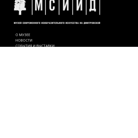
О МУЗЕЕ
НОВОСТИ
СОБЫТИЯ И ВЫСТАВКИ
ХУДОЖНИКИ
КОНТАКТЫ
Адрес:
Ростов-на-Дону, Шаумяна, 51.
Телефон для справок:
(863) 240-38-72
Часы работы:
с 12:00 до 19:00
Выходные дни:
понедельник, вторник
Вход бесплатный
© 2016. М|С|И|И|Д. Все права защищены. Копирование и